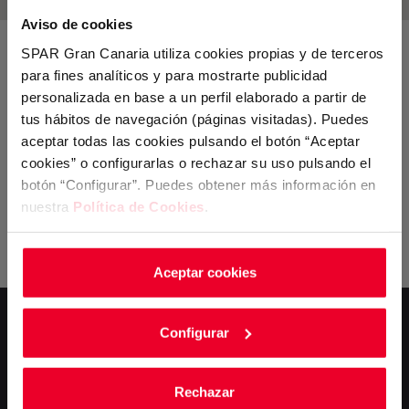
Aviso de cookies
SPAR Gran Canaria utiliza cookies propias y de terceros
Suscríbete a nuestra
para fines analíticos y para mostrarte publicidad
newsletter
personalizada en base a un perfil elaborado a partir de
tus hábitos de navegación (páginas visitadas). Puedes
Y no te pierdas nuestras ofertas exclusivas
aceptar todas las cookies pulsando el botón “Aceptar
cookies” o configurarlas o rechazar su uso pulsando el
botón “Configurar”. Puedes obtener más información en
nuestra
Política de Cookies
.
SUSCRÍBETE
Aceptar cookies
Configurar
Rechazar