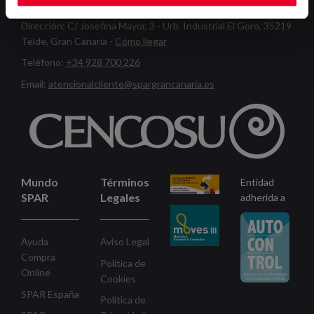
Dirección:
C/ Josefina Mayor, 3 - Urb. Industrial El Goro, 35219
Telde, Gran Canaria -
Cómo llegar
Teléfono:
+34 928 700 226
Email:
atencionalcliente@spargrancanaria.es
Mundo
Términos
Entidad
SPAR
Legales
adherida a
Ayuda
Aviso Legal
Compra
Política de
Online
Cookies
SPAR España
Política de